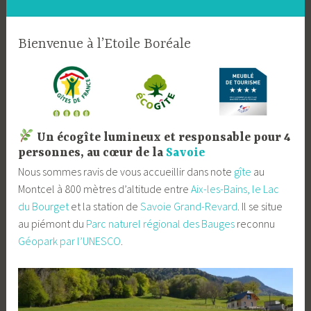
Bienvenue à l’Etoile Boréale
Un écogîte lumineux et responsable pour 4
personnes, au cœur de la
Savoie
Nous sommes ravis de vous accueillir dans note
gîte
au
Montcel à 800 mètres d’altitude entre
Aix-les-Bains, le Lac
du Bourget
et la station de
Savoie Grand-Revard
. Il se situe
au piémont du
Parc naturel régional des Bauges
reconnu
Géopark par l’UNESCO
.