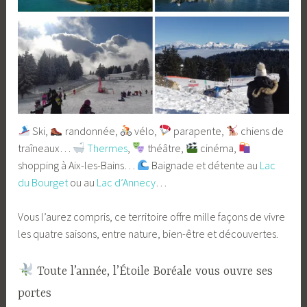
Ski,
randonnée,
vélo,
parapente,
chiens de
traîneaux…
Thermes
,
théâtre,
cinéma,
shopping à Aix-les-Bains…
Baignade et détente au
Lac
du Bourget
ou au
Lac d’Annecy
…
Vous l’aurez compris, ce territoire offre mille façons de vivre
les quatre saisons, entre nature, bien-être et découvertes.
Toute l’année, l’Étoile Boréale vous ouvre ses
portes