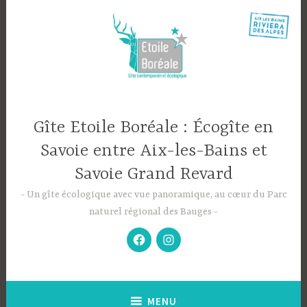
Accéder
au
contenu
principal
Gîte Etoile Boréale : Écogîte en
Savoie entre Aix-les-Bains et
Savoie Grand Revard
Un gîte écologique avec vue panoramique, au cœur du Parc
naturel régional des Bauges
Facebook
instagram
Etoile
etoile
Boreale
boreale
MENU